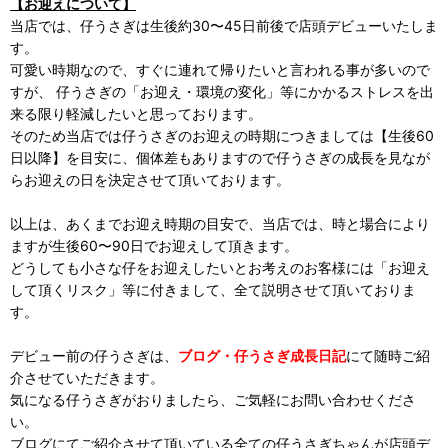
【お迎えについて】
当店では、仔うさぎは生後約30〜45日前後で店頭デビューいたしま
す。
可愛い時期なので、すぐに連れて帰りたいと言われる事が多いので
すが、 仔うさぎの「お迎え・環境の変化」等にかかるストレスを出
来る限り軽減したいと思っております。
そのため当店では仔うさぎのお迎えの時期につきましては【生後60
日以降】を目安に、個体差もありますので仔うさぎの成長を見なが
らお迎えの日を決定させて頂いております。
以上は、あくまでお迎え時期の目安で、当店では、時と場合により
ますが生後60〜90日でお迎えして頂きます。
どうしても小さな仔をお迎えしたいとお考えのお客様には「お迎え
して頂くリスク」等に付きまして、全て説明させて頂いておりま
す。
デビュー前の仔うさぎは、
ブログ・仔うさぎ成長日記
にて随時ご紹
介させていただきます。
気になる仔うさぎがおりましたら、ご気軽にお問い合わせくださ
い。
ブログにてご紹介させて頂いている全ての仔うさぎちゃんが店頭デ