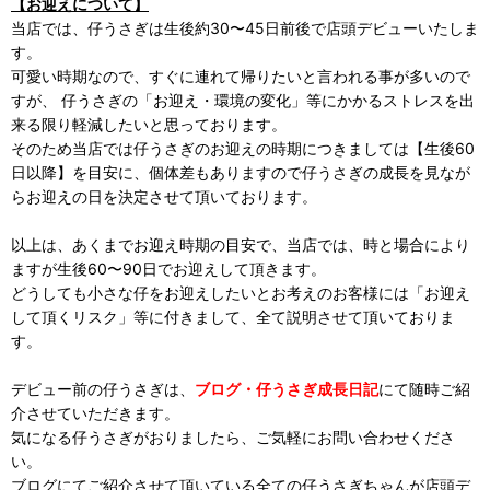
【お迎えについて】
当店では、仔うさぎは生後約30〜45日前後で店頭デビューいたしま
す。
可愛い時期なので、すぐに連れて帰りたいと言われる事が多いので
すが、 仔うさぎの「お迎え・環境の変化」等にかかるストレスを出
来る限り軽減したいと思っております。
そのため当店では仔うさぎのお迎えの時期につきましては【生後60
日以降】を目安に、個体差もありますので仔うさぎの成長を見なが
らお迎えの日を決定させて頂いております。
以上は、あくまでお迎え時期の目安で、当店では、時と場合により
ますが生後60〜90日でお迎えして頂きます。
どうしても小さな仔をお迎えしたいとお考えのお客様には「お迎え
して頂くリスク」等に付きまして、全て説明させて頂いておりま
す。
デビュー前の仔うさぎは、
ブログ・仔うさぎ成長日記
にて随時ご紹
介させていただきます。
気になる仔うさぎがおりましたら、ご気軽にお問い合わせくださ
い。
ブログにてご紹介させて頂いている全ての仔うさぎちゃんが店頭デ