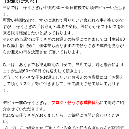
【お迎えについて】
当店では、仔うさぎは生後約30〜45日前後で店頭デビューいたしま
す。
可愛い時期なので、すぐに連れて帰りたいと言われる事が多いので
すが、 仔うさぎの「お迎え・環境の変化」等にかかるストレスを出
来る限り軽減したいと思っております。
そのため当店では仔うさぎのお迎えの時期につきましては【生後60
日以降】を目安に、個体差もありますので仔うさぎの成長を見なが
らお迎えの日を決定させて頂いております。
以上は、あくまでお迎え時期の目安で、当店では、時と場合により
ますが生後60〜90日でお迎えして頂きます。
どうしても小さな仔をお迎えしたいとお考えのお客様には「お迎え
して頂くリスク」等に付きまして、全て説明させて頂いておりま
す。
デビュー前の仔うさぎは、
ブログ・仔うさぎ成長日記
にて随時ご紹
介させていただきます。
気になる仔うさぎがおりましたら、ご気軽にお問い合わせくださ
い。
ブログにてご紹介させて頂いている全ての仔うさぎちゃんが店頭デ