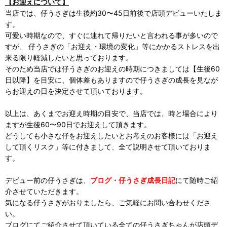
【お迎えについて】
当店では、仔うさぎは生後約30〜45日前後で店頭デビューいたしま
す。
可愛い時期なので、すぐに連れて帰りたいと言われる事が多いので
すが、 仔うさぎの「お迎え・環境の変化」等にかかるストレスを出
来る限り軽減したいと思っております。
そのため当店では仔うさぎのお迎えの時期につきましては【生後60
日以降】を目安に、個体差もありますので仔うさぎの成長を見なが
らお迎えの日を決定させて頂いております。
以上は、あくまでお迎え時期の目安で、当店では、時と場合により
ますが生後60〜90日でお迎えして頂きます。
どうしても小さな仔をお迎えしたいとお考えのお客様には「お迎え
して頂くリスク」等に付きまして、全て説明させて頂いておりま
す。
デビュー前の仔うさぎは、
ブログ・仔うさぎ成長日記
にて随時ご紹
介させていただきます。
気になる仔うさぎがおりましたら、ご気軽にお問い合わせくださ
い。
ブログにてご紹介させて頂いている全ての仔うさぎちゃんが店頭デ