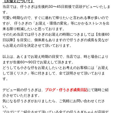
【お迎えについて】
当店では、仔うさぎは生後約30〜45日前後で店頭デビューいたしま
す。
可愛い時期なので、すぐに連れて帰りたいと言われる事が多いので
すが、 仔うさぎの「お迎え・環境の変化」等にかかるストレスを出
来る限り軽減したいと思っております。
そのため当店では仔うさぎのお迎えの時期につきましては【生後60
日以降】を目安に、個体差もありますので仔うさぎの成長を見なが
らお迎えの日を決定させて頂いております。
以上は、あくまでお迎え時期の目安で、当店では、時と場合により
ますが生後60〜90日でお迎えして頂きます。
どうしても小さな仔をお迎えしたいとお考えのお客様には「お迎え
して頂くリスク」等に付きまして、全て説明させて頂いておりま
す。
デビュー前の仔うさぎは、
ブログ・仔うさぎ成長日記
にて随時ご紹
介させていただきます。
気になる仔うさぎがおりましたら、ご気軽にお問い合わせくださ
い。
ブログにてご紹介させて頂いている全ての仔うさぎちゃんが店頭デ