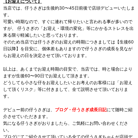
【お迎えについて】
当店では、仔うさぎは生後約30〜45日前後で店頭デビューいたしま
す。
可愛い時期なので、すぐに連れて帰りたいと言われる事が多いので
すが、 仔うさぎの「お迎え・環境の変化」等にかかるストレスを出
来る限り軽減したいと思っております。
そのため当店では仔うさぎのお迎えの時期につきましては【生後60
日以降】を目安に、個体差もありますので仔うさぎの成長を見なが
らお迎えの日を決定させて頂いております。
以上は、あくまでお迎え時期の目安で、当店では、時と場合により
ますが生後60〜90日でお迎えして頂きます。
どうしても小さな仔をお迎えしたいとお考えのお客様には「お迎え
して頂くリスク」等に付きまして、全て説明させて頂いておりま
す。
デビュー前の仔うさぎは、
ブログ・仔うさぎ成長日記
にて随時ご紹
介させていただきます。
気になる仔うさぎがおりましたら、ご気軽にお問い合わせくださ
い。
ブログにてご紹介させて頂いている全ての仔うさぎちゃんが店頭デ