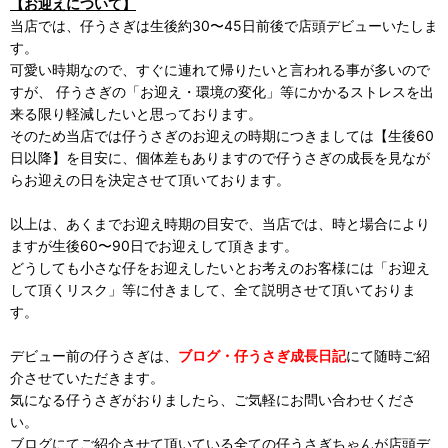
【お迎えについて】
当店では、仔うさぎは生後約30〜45日前後で店頭デビューいたしま
す。
可愛い時期なので、すぐに連れて帰りたいと言われる事が多いので
すが、 仔うさぎの「お迎え・環境の変化」等にかかるストレスを出
来る限り軽減したいと思っております。
そのため当店では仔うさぎのお迎えの時期につきましては【生後60
日以降】を目安に、個体差もありますので仔うさぎの成長を見なが
らお迎えの日を決定させて頂いております。
以上は、あくまでお迎え時期の目安で、当店では、時と場合により
ますが生後60〜90日でお迎えして頂きます。
どうしても小さな仔をお迎えしたいとお考えのお客様には「お迎え
して頂くリスク」等に付きまして、全て説明させて頂いておりま
す。
デビュー前の仔うさぎは、
ブログ・仔うさぎ成長日記
にて随時ご紹
介させていただきます。
気になる仔うさぎがおりましたら、ご気軽にお問い合わせくださ
い。
ブログにてご紹介させて頂いている全ての仔うさぎちゃんが店頭デ