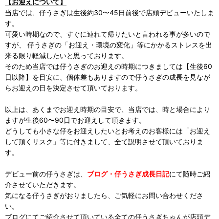
【お迎えについて】
当店では、仔うさぎは生後約30〜45日前後で店頭デビューいたしま
す。
可愛い時期なので、すぐに連れて帰りたいと言われる事が多いので
すが、 仔うさぎの「お迎え・環境の変化」等にかかるストレスを出
来る限り軽減したいと思っております。
そのため当店では仔うさぎのお迎えの時期につきましては【生後60
日以降】を目安に、個体差もありますので仔うさぎの成長を見なが
らお迎えの日を決定させて頂いております。
以上は、あくまでお迎え時期の目安で、当店では、時と場合により
ますが生後60〜90日でお迎えして頂きます。
どうしても小さな仔をお迎えしたいとお考えのお客様には「お迎え
して頂くリスク」等に付きまして、全て説明させて頂いておりま
す。
デビュー前の仔うさぎは、
ブログ・仔うさぎ成長日記
にて随時ご紹
介させていただきます。
気になる仔うさぎがおりましたら、ご気軽にお問い合わせくださ
い。
ブログにてご紹介させて頂いている全ての仔うさぎちゃんが店頭デ