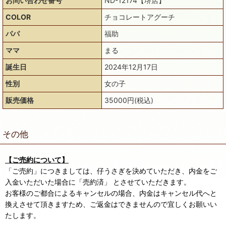
お問い合わせ番号
ND-12174【堺店】
COLOR
チョコレートアグーチ
パパ
福助
ママ
まる
誕生日
2024年12月17日
性別
女の子
販売価格
35000円(税込)
その他
【ご売約について】
「ご売約」につきましては、仔うさぎを決めていただき、内金をご
入金いただいた場合に「売約済」 とさせていただきます。
お客様のご都合によるキャンセルの場合、内金はキャンセル代へと
換えさせて頂きますため、ご返金はできませんので宜しくお願いい
たします。