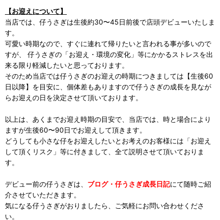
【お迎えについて】
当店では、仔うさぎは生後約30〜45日前後で店頭デビューいたしま
す。
可愛い時期なので、すぐに連れて帰りたいと言われる事が多いので
すが、 仔うさぎの「お迎え・環境の変化」等にかかるストレスを出
来る限り軽減したいと思っております。
そのため当店では仔うさぎのお迎えの時期につきましては【生後60
日以降】を目安に、個体差もありますので仔うさぎの成長を見なが
らお迎えの日を決定させて頂いております。
以上は、あくまでお迎え時期の目安で、当店では、時と場合により
ますが生後60〜90日でお迎えして頂きます。
どうしても小さな仔をお迎えしたいとお考えのお客様には「お迎え
して頂くリスク」等に付きまして、全て説明させて頂いておりま
す。
デビュー前の仔うさぎは、
ブログ・仔うさぎ成長日記
にて随時ご紹
介させていただきます。
気になる仔うさぎがおりましたら、ご気軽にお問い合わせくださ
い。