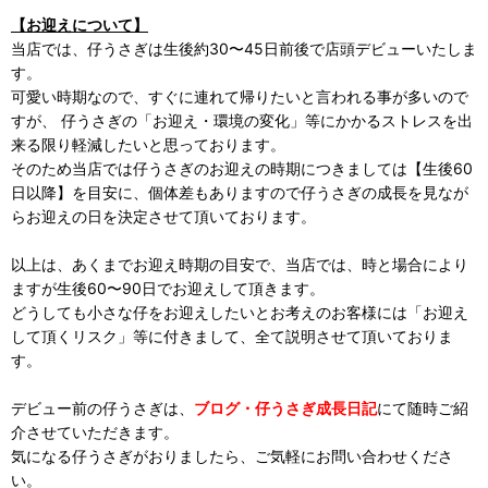
【お迎えについて】
当店では、仔うさぎは生後約30〜45日前後で店頭デビューいたしま
す。
可愛い時期なので、すぐに連れて帰りたいと言われる事が多いので
すが、 仔うさぎの「お迎え・環境の変化」等にかかるストレスを出
来る限り軽減したいと思っております。
そのため当店では仔うさぎのお迎えの時期につきましては【生後60
日以降】を目安に、個体差もありますので仔うさぎの成長を見なが
らお迎えの日を決定させて頂いております。
以上は、あくまでお迎え時期の目安で、当店では、時と場合により
ますが生後60〜90日でお迎えして頂きます。
どうしても小さな仔をお迎えしたいとお考えのお客様には「お迎え
して頂くリスク」等に付きまして、全て説明させて頂いておりま
す。
デビュー前の仔うさぎは、
ブログ・仔うさぎ成長日記
にて随時ご紹
介させていただきます。
気になる仔うさぎがおりましたら、ご気軽にお問い合わせくださ
い。