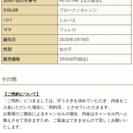
お問い合わせ番号
HL-02194【北大阪店】
COLOR
ブロークンオレンジ
パパ
じんべえ
ママ
フェレロ
誕生日
2025年2月19日
性別
女の子
販売価格
35000円(税込)
その他
【ご売約について】
「ご売約」につきましては、仔うさぎを決めていただき、内金をご
入金いただいた場合に「売約済」 とさせていただきます。
お客様のご都合によるキャンセルの場合、内金はキャンセル代へと
換えさせて頂きますため、ご返金はできませんので宜しくお願いい
たします。