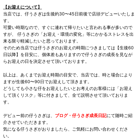
【お迎えについて】
当店では、仔うさぎは生後約30〜45日前後で店頭デビューいたしま
す。
可愛い時期なので、すぐに連れて帰りたいと言われる事が多いので
すが、 仔うさぎの「お迎え・環境の変化」等にかかるストレスを出
来る限り軽減したいと思っております。
そのため当店では仔うさぎのお迎えの時期につきましては【生後60
日以降】を目安に、個体差もありますので仔うさぎの成長を見なが
らお迎えの日を決定させて頂いております。
以上は、あくまでお迎え時期の目安で、当店では、時と場合により
ますが生後60〜90日でお迎えして頂きます。
どうしても小さな仔をお迎えしたいとお考えのお客様には「お迎え
して頂くリスク」等に付きまして、全て説明させて頂いておりま
す。
デビュー前の仔うさぎは、
ブログ・仔うさぎ成長日記
にて随時ご紹
介させていただきます。
気になる仔うさぎがおりましたら、ご気軽にお問い合わせくださ
い。