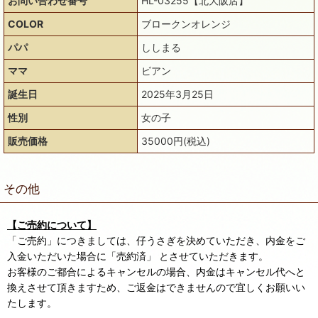
お問い合わせ番号
HL-03255【北大阪店】
COLOR
ブロークンオレンジ
パパ
ししまる
ママ
ビアン
誕生日
2025年3月25日
性別
女の子
販売価格
35000円(税込)
その他
【ご売約について】
「ご売約」につきましては、仔うさぎを決めていただき、内金をご
入金いただいた場合に「売約済」 とさせていただきます。
お客様のご都合によるキャンセルの場合、内金はキャンセル代へと
換えさせて頂きますため、ご返金はできませんので宜しくお願いい
たします。