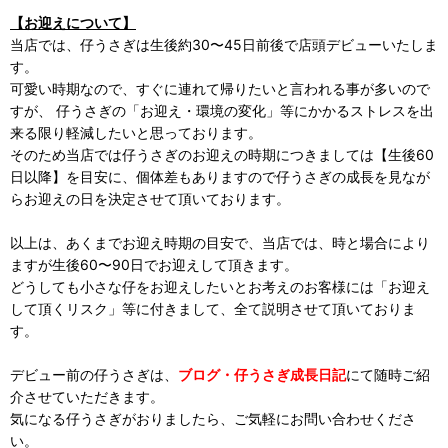
【お迎えについて】
当店では、仔うさぎは生後約30〜45日前後で店頭デビューいたしま
す。
可愛い時期なので、すぐに連れて帰りたいと言われる事が多いので
すが、 仔うさぎの「お迎え・環境の変化」等にかかるストレスを出
来る限り軽減したいと思っております。
そのため当店では仔うさぎのお迎えの時期につきましては【生後60
日以降】を目安に、個体差もありますので仔うさぎの成長を見なが
らお迎えの日を決定させて頂いております。
以上は、あくまでお迎え時期の目安で、当店では、時と場合により
ますが生後60〜90日でお迎えして頂きます。
どうしても小さな仔をお迎えしたいとお考えのお客様には「お迎え
して頂くリスク」等に付きまして、全て説明させて頂いておりま
す。
デビュー前の仔うさぎは、
ブログ・仔うさぎ成長日記
にて随時ご紹
介させていただきます。
気になる仔うさぎがおりましたら、ご気軽にお問い合わせくださ
い。