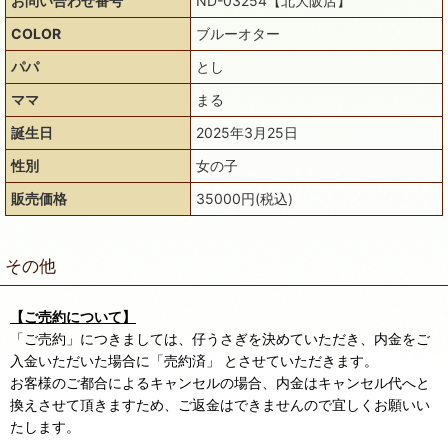
お問い合わせ番号
ND-03254【北大阪店】
COLOR
ブルーオター
パパ
とし
ママ
まる
誕生日
2025年3月25日
性別
女の子
販売価格
35000円(税込)
その他
【ご売約について】
「ご売約」につきましては、仔うさぎを決めていただき、内金をご
入金いただいた場合に「売約済」 とさせていただきます。
お客様のご都合によるキャンセルの場合、内金はキャンセル代へと
換えさせて頂きますため、ご返金はできませんので宜しくお願いい
たします。