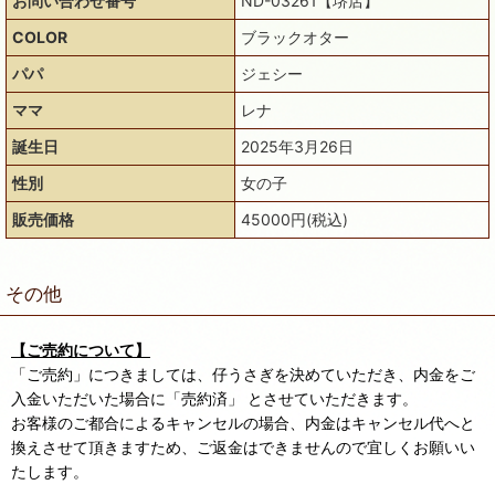
お問い合わせ番号
ND-03261【堺店】
COLOR
ブラックオター
パパ
ジェシー
ママ
レナ
誕生日
2025年3月26日
性別
女の子
販売価格
45000円(税込)
その他
【ご売約について】
「ご売約」につきましては、仔うさぎを決めていただき、内金をご
入金いただいた場合に「売約済」 とさせていただきます。
お客様のご都合によるキャンセルの場合、内金はキャンセル代へと
換えさせて頂きますため、ご返金はできませんので宜しくお願いい
たします。