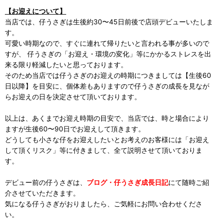
【お迎えについて】
当店では、仔うさぎは生後約30〜45日前後で店頭デビューいたしま
す。
可愛い時期なので、すぐに連れて帰りたいと言われる事が多いので
すが、 仔うさぎの「お迎え・環境の変化」等にかかるストレスを出
来る限り軽減したいと思っております。
そのため当店では仔うさぎのお迎えの時期につきましては【生後60
日以降】を目安に、個体差もありますので仔うさぎの成長を見なが
らお迎えの日を決定させて頂いております。
以上は、あくまでお迎え時期の目安で、当店では、時と場合により
ますが生後60〜90日でお迎えして頂きます。
どうしても小さな仔をお迎えしたいとお考えのお客様には「お迎え
して頂くリスク」等に付きまして、全て説明させて頂いておりま
す。
デビュー前の仔うさぎは、
ブログ・仔うさぎ成長日記
にて随時ご紹
介させていただきます。
気になる仔うさぎがおりましたら、ご気軽にお問い合わせくださ
い。