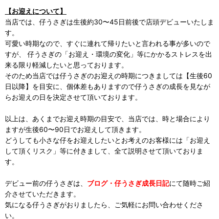
【お迎えについて】
当店では、仔うさぎは生後約30〜45日前後で店頭デビューいたしま
す。
可愛い時期なので、すぐに連れて帰りたいと言われる事が多いので
すが、 仔うさぎの「お迎え・環境の変化」等にかかるストレスを出
来る限り軽減したいと思っております。
そのため当店では仔うさぎのお迎えの時期につきましては【生後60
日以降】を目安に、個体差もありますので仔うさぎの成長を見なが
らお迎えの日を決定させて頂いております。
以上は、あくまでお迎え時期の目安で、当店では、時と場合により
ますが生後60〜90日でお迎えして頂きます。
どうしても小さな仔をお迎えしたいとお考えのお客様には「お迎え
して頂くリスク」等に付きまして、全て説明させて頂いておりま
す。
デビュー前の仔うさぎは、
ブログ・仔うさぎ成長日記
にて随時ご紹
介させていただきます。
気になる仔うさぎがおりましたら、ご気軽にお問い合わせくださ
い。