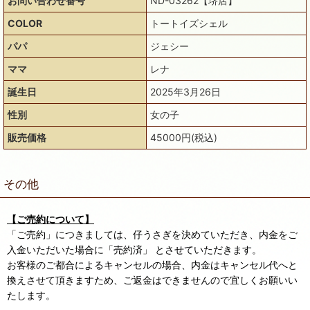
お問い合わせ番号
ND-03262【堺店】
COLOR
トートイズシェル
パパ
ジェシー
ママ
レナ
誕生日
2025年3月26日
性別
女の子
販売価格
45000円(税込)
その他
【ご売約について】
「ご売約」につきましては、仔うさぎを決めていただき、内金をご
入金いただいた場合に「売約済」 とさせていただきます。
お客様のご都合によるキャンセルの場合、内金はキャンセル代へと
換えさせて頂きますため、ご返金はできませんので宜しくお願いい
たします。