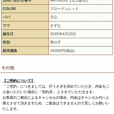
お問い合わせ番号
MR-04232【北大阪店】
COLOR
ブロークンレッド
パパ
天心
ママ
きずな
誕生日
2025年4月23日
性別
男の子
販売価格
35000円(税込)
その他
【ご売約について】
「ご売約」につきましては、仔うさぎを決めていただき、内金をご
入金いただいた場合に「売約済」 とさせていただきます。
お客様のご都合によるキャンセルの場合、内金はキャンセル代へと
換えさせて頂きますため、ご返金はできませんので宜しくお願いい
たします。