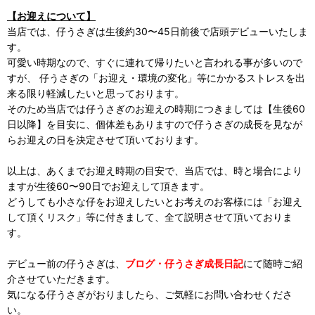
【お迎えについて】
当店では、仔うさぎは生後約30〜45日前後で店頭デビューいたしま
す。
可愛い時期なので、すぐに連れて帰りたいと言われる事が多いので
すが、 仔うさぎの「お迎え・環境の変化」等にかかるストレスを出
来る限り軽減したいと思っております。
そのため当店では仔うさぎのお迎えの時期につきましては【生後60
日以降】を目安に、個体差もありますので仔うさぎの成長を見なが
らお迎えの日を決定させて頂いております。
以上は、あくまでお迎え時期の目安で、当店では、時と場合により
ますが生後60〜90日でお迎えして頂きます。
どうしても小さな仔をお迎えしたいとお考えのお客様には「お迎え
して頂くリスク」等に付きまして、全て説明させて頂いておりま
す。
デビュー前の仔うさぎは、
ブログ・仔うさぎ成長日記
にて随時ご紹
介させていただきます。
気になる仔うさぎがおりましたら、ご気軽にお問い合わせくださ
い。