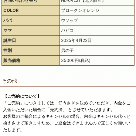
お問い合わせ番号
HL-04221【北大阪店】
COLOR
ブロークンオレンジ
パパ
ウソップ
ママ
パピコ
誕生日
2025年4月22日
性別
男の子
販売価格
35000円(税込)
その他
【ご売約について】
「ご売約」につきましては、仔うさぎを決めていただき、内金をご
入金いただいた場合に「売約済」 とさせていただきます。
お客様のご都合によるキャンセルの場合、内金はキャンセル代へと
換えさせて頂きますため、ご返金はできませんので宜しくお願いい
たします。