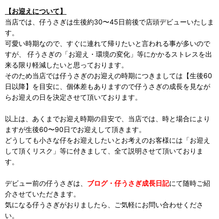
【お迎えについて】
当店では、仔うさぎは生後約30〜45日前後で店頭デビューいたしま
す。
可愛い時期なので、すぐに連れて帰りたいと言われる事が多いので
すが、 仔うさぎの「お迎え・環境の変化」等にかかるストレスを出
来る限り軽減したいと思っております。
そのため当店では仔うさぎのお迎えの時期につきましては【生後60
日以降】を目安に、個体差もありますので仔うさぎの成長を見なが
らお迎えの日を決定させて頂いております。
以上は、あくまでお迎え時期の目安で、当店では、時と場合により
ますが生後60〜90日でお迎えして頂きます。
どうしても小さな仔をお迎えしたいとお考えのお客様には「お迎え
して頂くリスク」等に付きまして、全て説明させて頂いておりま
す。
デビュー前の仔うさぎは、
ブログ・仔うさぎ成長日記
にて随時ご紹
介させていただきます。
気になる仔うさぎがおりましたら、ご気軽にお問い合わせくださ
い。