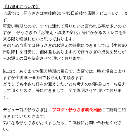
【お迎えについて】
当店では、仔うさぎは生後約30〜45日前後で店頭デビューいたしま
す。
可愛い時期なので、すぐに連れて帰りたいと言われる事が多いので
すが、 仔うさぎの「お迎え・環境の変化」等にかかるストレスを出
来る限り軽減したいと思っております。
そのため当店では仔うさぎのお迎えの時期につきましては【生後60
日以降】を目安に、個体差もありますので仔うさぎの成長を見なが
らお迎えの日を決定させて頂いております。
以上は、あくまでお迎え時期の目安で、当店では、時と場合により
ますが生後60〜90日でお迎えして頂きます。
どうしても小さな仔をお迎えしたいとお考えのお客様には「お迎え
して頂くリスク」等に付きまして、全て説明させて頂いておりま
す。
デビュー前の仔うさぎは、
ブログ・仔うさぎ成長日記
にて随時ご紹
介させていただきます。
気になる仔うさぎがおりましたら、ご気軽にお問い合わせくださ
い。