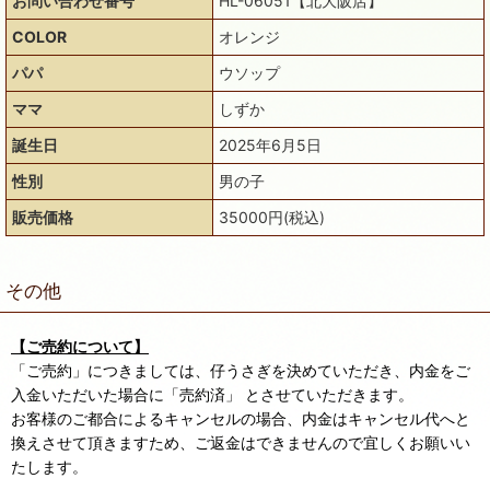
お問い合わせ番号
HL-06051【北大阪店】
COLOR
オレンジ
パパ
ウソップ
ママ
しずか
誕生日
2025年6月5日
性別
男の子
販売価格
35000円(税込)
その他
【ご売約について】
「ご売約」につきましては、仔うさぎを決めていただき、内金をご
入金いただいた場合に「売約済」 とさせていただきます。
お客様のご都合によるキャンセルの場合、内金はキャンセル代へと
換えさせて頂きますため、ご返金はできませんので宜しくお願いい
たします。