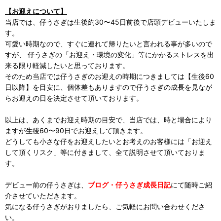
【お迎えについて】
当店では、仔うさぎは生後約30〜45日前後で店頭デビューいたしま
す。
可愛い時期なので、すぐに連れて帰りたいと言われる事が多いので
すが、 仔うさぎの「お迎え・環境の変化」等にかかるストレスを出
来る限り軽減したいと思っております。
そのため当店では仔うさぎのお迎えの時期につきましては【生後60
日以降】を目安に、個体差もありますので仔うさぎの成長を見なが
らお迎えの日を決定させて頂いております。
以上は、あくまでお迎え時期の目安で、当店では、時と場合により
ますが生後60〜90日でお迎えして頂きます。
どうしても小さな仔をお迎えしたいとお考えのお客様には「お迎え
して頂くリスク」等に付きまして、全て説明させて頂いておりま
す。
デビュー前の仔うさぎは、
ブログ・仔うさぎ成長日記
にて随時ご紹
介させていただきます。
気になる仔うさぎがおりましたら、ご気軽にお問い合わせくださ
い。