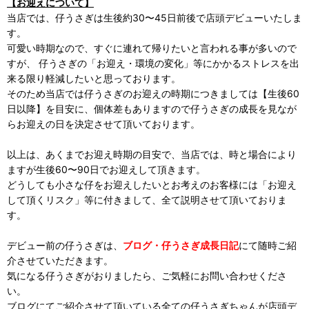
【お迎えについて】
当店では、仔うさぎは生後約30〜45日前後で店頭デビューいたしま
す。
可愛い時期なので、すぐに連れて帰りたいと言われる事が多いので
すが、 仔うさぎの「お迎え・環境の変化」等にかかるストレスを出
来る限り軽減したいと思っております。
そのため当店では仔うさぎのお迎えの時期につきましては【生後60
日以降】を目安に、個体差もありますので仔うさぎの成長を見なが
らお迎えの日を決定させて頂いております。
以上は、あくまでお迎え時期の目安で、当店では、時と場合により
ますが生後60〜90日でお迎えして頂きます。
どうしても小さな仔をお迎えしたいとお考えのお客様には「お迎え
して頂くリスク」等に付きまして、全て説明させて頂いておりま
す。
デビュー前の仔うさぎは、
ブログ・仔うさぎ成長日記
にて随時ご紹
介させていただきます。
気になる仔うさぎがおりましたら、ご気軽にお問い合わせくださ
い。
ブログにてご紹介させて頂いている全ての仔うさぎちゃんが店頭デ