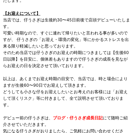
たします。
【お迎えについて】
当店では、仔うさぎは生後約30〜45日前後で店頭デビューいたしま
す。
可愛い時期なので、すぐに連れて帰りたいと言われる事が多いので
すが、 仔うさぎの「お迎え・環境の変化」等にかかるストレスを出
来る限り軽減したいと思っております。
そのため当店では仔うさぎのお迎えの時期につきましては【生後60
日以降】を目安に、個体差もありますので仔うさぎの成長を見なが
らお迎えの日を決定させて頂いております。
以上は、あくまでお迎え時期の目安で、当店では、時と場合により
ますが生後60〜90日でお迎えして頂きます。
どうしても小さな仔をお迎えしたいとお考えのお客様には「お迎え
して頂くリスク」等に付きまして、全て説明させて頂いておりま
す。
デビュー前の仔うさぎは、
ブログ・仔うさぎ成長日記
にて随時ご紹
介させていただきます。
気になる仔うさぎがおりましたら、ご気軽にお問い合わせくださ