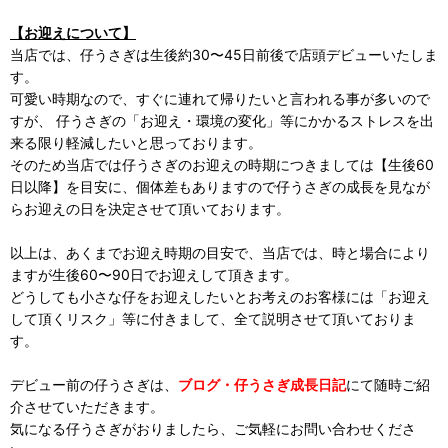
【お迎えについて】
当店では、仔うさぎは生後約30〜45日前後で店頭デビューいたしま
す。
可愛い時期なので、すぐに連れて帰りたいと言われる事が多いので
すが、 仔うさぎの「お迎え・環境の変化」等にかかるストレスを出
来る限り軽減したいと思っております。
そのため当店では仔うさぎのお迎えの時期につきましては【生後60
日以降】を目安に、個体差もありますので仔うさぎの成長を見なが
らお迎えの日を決定させて頂いております。
以上は、あくまでお迎え時期の目安で、当店では、時と場合により
ますが生後60〜90日でお迎えして頂きます。
どうしても小さな仔をお迎えしたいとお考えのお客様には「お迎え
して頂くリスク」等に付きまして、全て説明させて頂いておりま
す。
デビュー前の仔うさぎは、
ブログ・仔うさぎ成長日記
にて随時ご紹
介させていただきます。
気になる仔うさぎがおりましたら、ご気軽にお問い合わせくださ