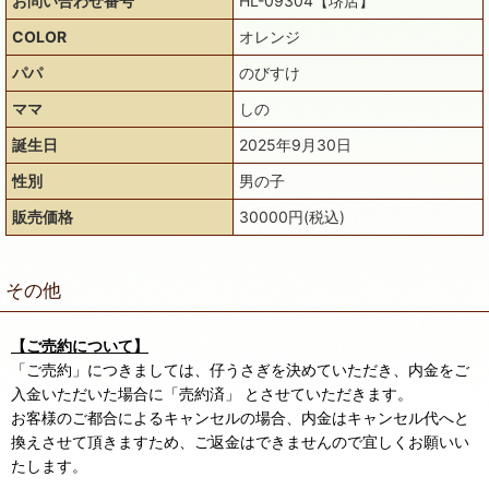
お問い合わせ番号
HL-09304【堺店】
COLOR
オレンジ
パパ
のびすけ
ママ
しの
誕生日
2025年9月30日
性別
男の子
販売価格
30000円(税込)
その他
【ご売約について】
「ご売約」につきましては、仔うさぎを決めていただき、内金をご
入金いただいた場合に「売約済」 とさせていただきます。
お客様のご都合によるキャンセルの場合、内金はキャンセル代へと
換えさせて頂きますため、ご返金はできませんので宜しくお願いい
たします。