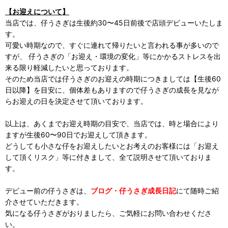
【お迎えについて】
当店では、仔うさぎは生後約30〜45日前後で店頭デビューいたしま
す。
可愛い時期なので、すぐに連れて帰りたいと言われる事が多いので
すが、 仔うさぎの「お迎え・環境の変化」等にかかるストレスを出
来る限り軽減したいと思っております。
そのため当店では仔うさぎのお迎えの時期につきましては【生後60
日以降】を目安に、個体差もありますので仔うさぎの成長を見なが
らお迎えの日を決定させて頂いております。
以上は、あくまでお迎え時期の目安で、当店では、時と場合により
ますが生後60〜90日でお迎えして頂きます。
どうしても小さな仔をお迎えしたいとお考えのお客様には「お迎え
して頂くリスク」等に付きまして、全て説明させて頂いておりま
す。
デビュー前の仔うさぎは、
ブログ・仔うさぎ成長日記
にて随時ご紹
介させていただきます。
気になる仔うさぎがおりましたら、ご気軽にお問い合わせくださ
い。