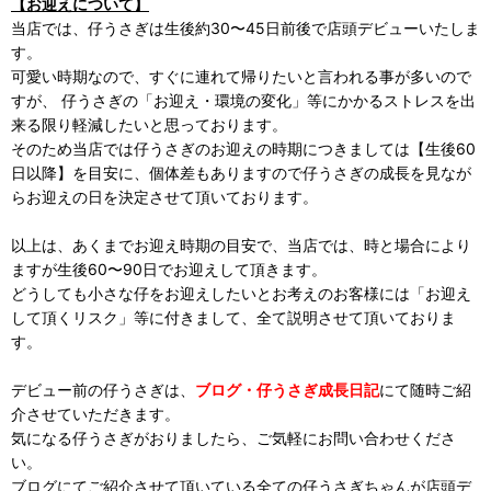
【お迎えについて】
当店では、仔うさぎは生後約30〜45日前後で店頭デビューいたしま
す。
可愛い時期なので、すぐに連れて帰りたいと言われる事が多いので
すが、 仔うさぎの「お迎え・環境の変化」等にかかるストレスを出
来る限り軽減したいと思っております。
そのため当店では仔うさぎのお迎えの時期につきましては【生後60
日以降】を目安に、個体差もありますので仔うさぎの成長を見なが
らお迎えの日を決定させて頂いております。
以上は、あくまでお迎え時期の目安で、当店では、時と場合により
ますが生後60〜90日でお迎えして頂きます。
どうしても小さな仔をお迎えしたいとお考えのお客様には「お迎え
して頂くリスク」等に付きまして、全て説明させて頂いておりま
す。
デビュー前の仔うさぎは、
ブログ・仔うさぎ成長日記
にて随時ご紹
介させていただきます。
気になる仔うさぎがおりましたら、ご気軽にお問い合わせくださ
い。
ブログにてご紹介させて頂いている全ての仔うさぎちゃんが店頭デ