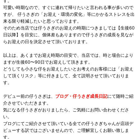
す。
可愛い時期なので、すぐに連れて帰りたいと言われる事が多いので
すが、 仔うさぎの「お迎え・環境の変化」等にかかるストレスを出
来る限り軽減したいと思っております。
そのため当店では仔うさぎのお迎えの時期につきましては【生後60
日以降】を目安に、個体差もありますので仔うさぎの成長を見なが
らお迎えの日を決定させて頂いております。
以上は、あくまでお迎え時期の目安で、当店では、時と場合により
ますが生後60〜90日でお迎えして頂きます。
どうしても小さな仔をお迎えしたいとお考えのお客様には「お迎え
して頂くリスク」等に付きまして、全て説明させて頂いておりま
す。
デビュー前の仔うさぎは、
ブログ・仔うさぎ成長日記
にて随時ご紹
介させていただきます。
気になる仔うさぎがおりましたら、ご気軽にお問い合わせくださ
い。
ブログにてご紹介させて頂いている全ての仔うさぎちゃんが店頭デ
ビューする訳ではございませんので、ご理解宜しくお願い致しま
す。