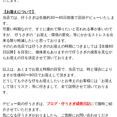
たします。
【お迎えについて】
当店では、仔うさぎは生後約30〜45日前後で店頭デビューいたしま
す。
可愛い時期なので、すぐに連れて帰りたいと言われる事が多いので
すが、 仔うさぎの「お迎え・環境の変化」等にかかるストレスを出
来る限り軽減したいと思っております。
そのため当店では仔うさぎのお迎えの時期につきましては【生後60
日以降】を目安に、個体差もありますので仔うさぎの成長を見なが
らお迎えの日を決定させて頂いております。
以上は、あくまでお迎え時期の目安で、当店では、時と場合により
ますが生後60〜90日でお迎えして頂きます。
どうしても小さな仔をお迎えしたいとお考えのお客様には「お迎え
して頂くリスク」等に付きまして、全て説明させて頂いておりま
す。
デビュー前の仔うさぎは、
ブログ・仔うさぎ成長日記
にて随時ご紹
介させていただきます。
気になる仔うさぎがおりましたら、ご気軽にお問い合わせくださ