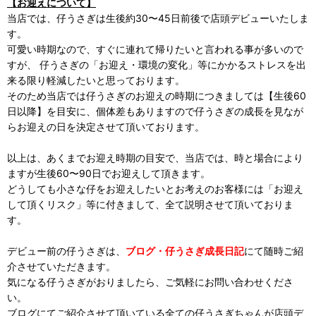
【お迎えについて】
当店では、仔うさぎは生後約30〜45日前後で店頭デビューいたしま
す。
可愛い時期なので、すぐに連れて帰りたいと言われる事が多いので
すが、 仔うさぎの「お迎え・環境の変化」等にかかるストレスを出
来る限り軽減したいと思っております。
そのため当店では仔うさぎのお迎えの時期につきましては【生後60
日以降】を目安に、個体差もありますので仔うさぎの成長を見なが
らお迎えの日を決定させて頂いております。
以上は、あくまでお迎え時期の目安で、当店では、時と場合により
ますが生後60〜90日でお迎えして頂きます。
どうしても小さな仔をお迎えしたいとお考えのお客様には「お迎え
して頂くリスク」等に付きまして、全て説明させて頂いておりま
す。
デビュー前の仔うさぎは、
ブログ・仔うさぎ成長日記
にて随時ご紹
介させていただきます。
気になる仔うさぎがおりましたら、ご気軽にお問い合わせくださ
い。
ブログにてご紹介させて頂いている全ての仔うさぎちゃんが店頭デ