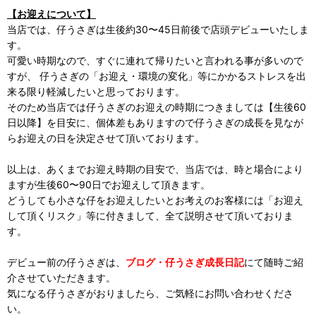
【お迎えについて】
当店では、仔うさぎは生後約30〜45日前後で店頭デビューいたしま
す。
可愛い時期なので、すぐに連れて帰りたいと言われる事が多いので
すが、 仔うさぎの「お迎え・環境の変化」等にかかるストレスを出
来る限り軽減したいと思っております。
そのため当店では仔うさぎのお迎えの時期につきましては【生後60
日以降】を目安に、個体差もありますので仔うさぎの成長を見なが
らお迎えの日を決定させて頂いております。
以上は、あくまでお迎え時期の目安で、当店では、時と場合により
ますが生後60〜90日でお迎えして頂きます。
どうしても小さな仔をお迎えしたいとお考えのお客様には「お迎え
して頂くリスク」等に付きまして、全て説明させて頂いておりま
す。
デビュー前の仔うさぎは、
ブログ・仔うさぎ成長日記
にて随時ご紹
介させていただきます。
気になる仔うさぎがおりましたら、ご気軽にお問い合わせくださ
い。