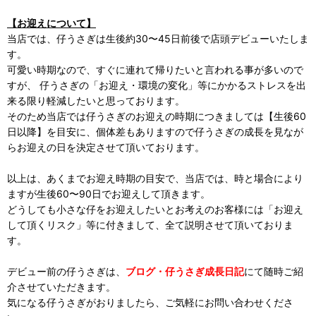
【お迎えについて】
当店では、仔うさぎは生後約30〜45日前後で店頭デビューいたしま
す。
可愛い時期なので、すぐに連れて帰りたいと言われる事が多いので
すが、 仔うさぎの「お迎え・環境の変化」等にかかるストレスを出
来る限り軽減したいと思っております。
そのため当店では仔うさぎのお迎えの時期につきましては【生後60
日以降】を目安に、個体差もありますので仔うさぎの成長を見なが
らお迎えの日を決定させて頂いております。
以上は、あくまでお迎え時期の目安で、当店では、時と場合により
ますが生後60〜90日でお迎えして頂きます。
どうしても小さな仔をお迎えしたいとお考えのお客様には「お迎え
して頂くリスク」等に付きまして、全て説明させて頂いておりま
す。
デビュー前の仔うさぎは、
ブログ・仔うさぎ成長日記
にて随時ご紹
介させていただきます。
気になる仔うさぎがおりましたら、ご気軽にお問い合わせくださ