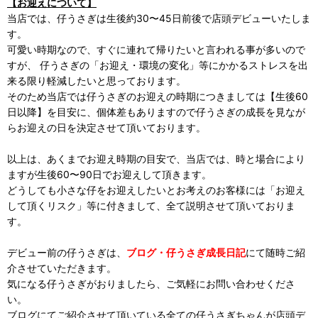
【お迎えについて】
当店では、仔うさぎは生後約30〜45日前後で店頭デビューいたしま
す。
可愛い時期なので、すぐに連れて帰りたいと言われる事が多いので
すが、 仔うさぎの「お迎え・環境の変化」等にかかるストレスを出
来る限り軽減したいと思っております。
そのため当店では仔うさぎのお迎えの時期につきましては【生後60
日以降】を目安に、個体差もありますので仔うさぎの成長を見なが
らお迎えの日を決定させて頂いております。
以上は、あくまでお迎え時期の目安で、当店では、時と場合により
ますが生後60〜90日でお迎えして頂きます。
どうしても小さな仔をお迎えしたいとお考えのお客様には「お迎え
して頂くリスク」等に付きまして、全て説明させて頂いておりま
す。
デビュー前の仔うさぎは、
ブログ・仔うさぎ成長日記
にて随時ご紹
介させていただきます。
気になる仔うさぎがおりましたら、ご気軽にお問い合わせくださ
い。
ブログにてご紹介させて頂いている全ての仔うさぎちゃんが店頭デ