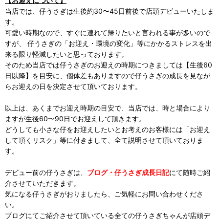
【お迎えについて】
当店では、仔うさぎは生後約30〜45日前後で店頭デビューいたしま
す。
可愛い時期なので、すぐに連れて帰りたいと言われる事が多いので
すが、 仔うさぎの「お迎え・環境の変化」等にかかるストレスを出
来る限り軽減したいと思っております。
そのため当店では仔うさぎのお迎えの時期につきましては【生後60
日以降】を目安に、個体差もありますので仔うさぎの成長を見なが
らお迎えの日を決定させて頂いております。
以上は、あくまでお迎え時期の目安で、当店では、時と場合により
ますが生後60〜90日でお迎えして頂きます。
どうしても小さな仔をお迎えしたいとお考えのお客様には「お迎え
して頂くリスク」等に付きまして、全て説明させて頂いておりま
す。
デビュー前の仔うさぎは、
ブログ・仔うさぎ成長日記
にて随時ご紹
介させていただきます。
気になる仔うさぎがおりましたら、ご気軽にお問い合わせくださ
い。
ブログにてご紹介させて頂いている全ての仔うさぎちゃんが店頭デ