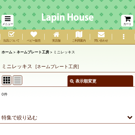
メニュー
カート
当店について
ベビー販売
実店舗
ご利用案内
問い合わせ
ホーム
>
ネームプレート工房
>
ミニレッキス
ミニレッキス
[
ネームプレート工房
]
表示順変更
閉じる
0
件
表示数
:
在庫あり
特集で絞り込む
並び順
:
ネザーランドドワーフ