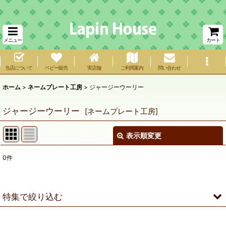
メニュー
カート
当店について
ベビー販売
実店舗
ご利用案内
問い合わせ
ホーム
>
ネームプレート工房
>
ジャージーウーリー
ジャージーウーリー
[
ネームプレート工房
]
表示順変更
閉じる
0
件
表示数
:
在庫あり
特集で絞り込む
並び順
:
ネザーランドドワーフ