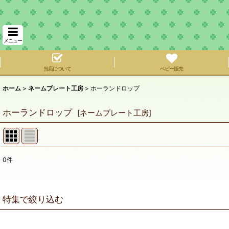
メニュー
当店について
ベビー販売
ホーム
>
ネームプレート工房
>
ホーランドロップ
ホーランドロップ
[
ネームプレート工房
]
0
件
表示数
:
在庫あり
特集で絞り込む
並び順
:
ネザーランドドワーフ