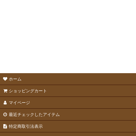
ホーランドロップ
ミニレッキス
ライオンヘッド
ジャージーウーリー
ドワーフホト
チンチラ
ホーム
ショッピングカート
マイページ
最近チェックしたアイテム
特定商取引法表示