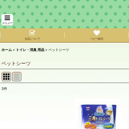
メニュー
当店について
ベビー販売
ホーム
>
トイレ・消臭 用品
>
ペットシーツ
ペットシーツ
3
件
表示数
:
在庫あり
並び順
: