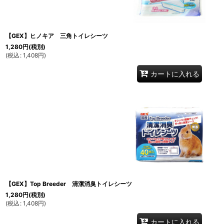
【GEX】ヒノキア 三角トイレシーツ
1,280
円
(税別)
(
税込
:
1,408
円
)
カートに入れる
【GEX】Top Breeder 清潔消臭トイレシーツ
1,280
円
(税別)
(
税込
:
1,408
円
)
カートに入れる