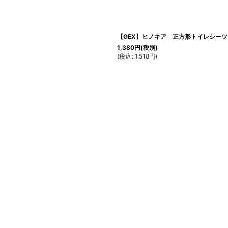
絞り込む
【GEX】ヒノキア 正方形トイレシーツ
1,380
円
(税別)
(
税込
:
1,518
円
)