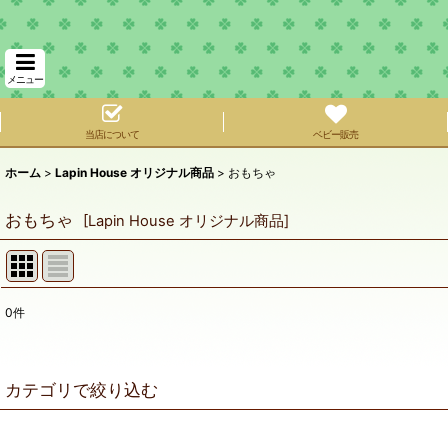
メニュー
当店について
ベビー販売
ホーム
>
Lapin House オリジナル商品
>
おもちゃ
おもちゃ
[
Lapin House オリジナル商品
]
0
件
サブカテゴリ
:
表示数
:
カテゴリで絞り込む
在庫あり
おもちゃ (全商品)