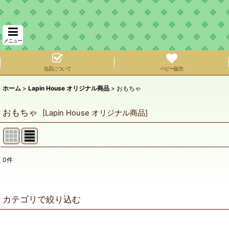
メニュー
当店について
ベビー販売
ホーム
>
Lapin House オリジナル商品
>
おもちゃ
おもちゃ
[
Lapin House オリジナル商品
]
0
件
サブカテゴリ
:
表示数
:
カテゴリで絞り込む
在庫あり
おもちゃ (全商品)