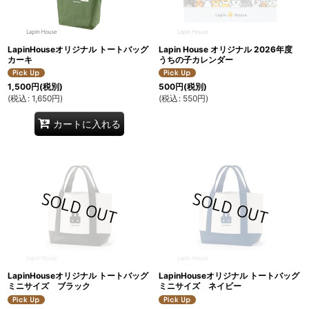
絞り込む
LapinHouseオリジナル トートバッグ
Lapin House オリジナル 2026年度
カーキ
うちの子カレンダー
1,500
円
(税別)
500
円
(税別)
(
税込
:
1,650
円
)
(
税込
:
550
円
)
カートに入れる
LapinHouseオリジナル トートバッグ
LapinHouseオリジナル トートバッグ
ミニサイズ ブラック
ミニサイズ ネイビー