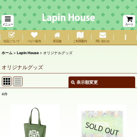
メニュー
カート
当店について
ベビー販売
実店舗
ご利用案内
問い合わせ
ホーム
>
Lapin House
>
オリジナルグッズ
オリジナルグッズ
表示順変更
閉じる
4
件
表示数
:
在庫あり
並び順
: