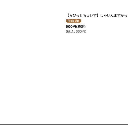
【らびっとちょいす】しゃいんますかっ
600
円
(税別)
(
税込
:
660
円
)