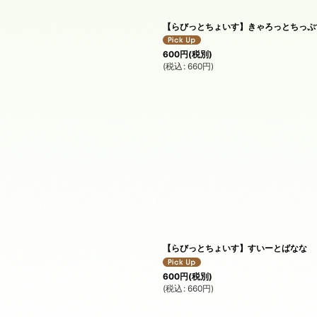
【らびっとちょいす】きゃろっとちっぷ
600
円
(税別)
(
税込
:
660
円
)
【らびっとちょいす】すいーとばなな
600
円
(税別)
(
税込
:
660
円
)