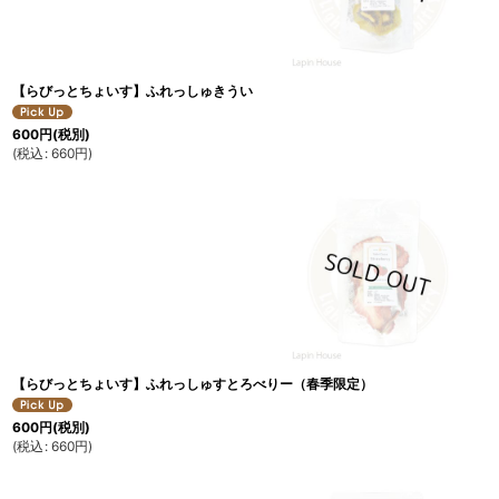
【らびっとちょいす】ふれっしゅきうい
600
円
(税別)
(
税込
:
660
円
)
【らびっとちょいす】ふれっしゅすとろべりー（春季限定）
600
円
(税別)
(
税込
:
660
円
)