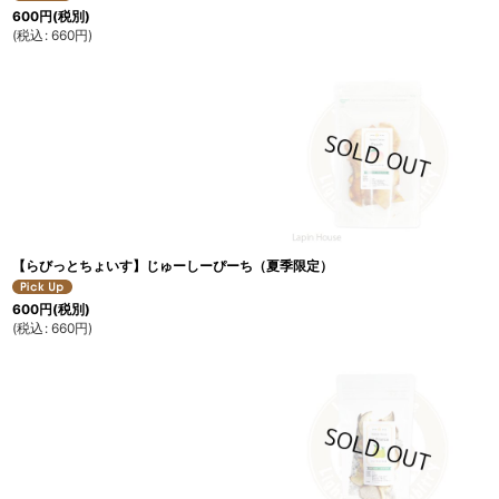
600
円
(税別)
(
税込
:
660
円
)
【らびっとちょいす】じゅーしーぴーち（夏季限定）
600
円
(税別)
(
税込
:
660
円
)