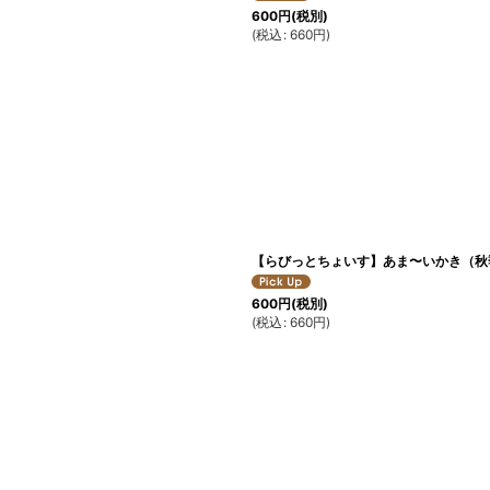
600
円
(税別)
(
税込
:
660
円
)
【らびっとちょいす】あま〜いかき（秋
600
円
(税別)
(
税込
:
660
円
)