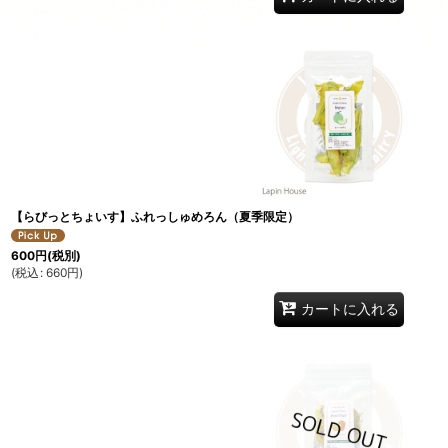
【らびっとちょいす】ふれっしゅめろん（夏季限定）
600
円
(税別)
(
税込
:
660
円
)
カートに入れる