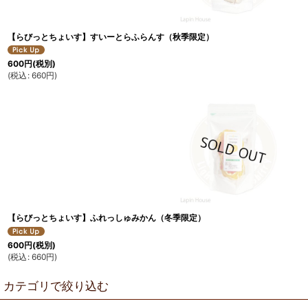
【らびっとちょいす】すいーとらふらんす（秋季限定）
600
円
(税別)
(
税込
:
660
円
)
【らびっとちょいす】ふれっしゅみかん（冬季限定）
600
円
(税別)
(
税込
:
660
円
)
カテゴリで絞り込む