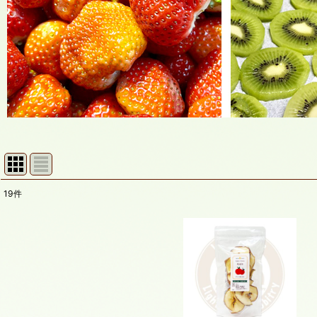
19
件
表示数
:
在庫あり
並び順
: