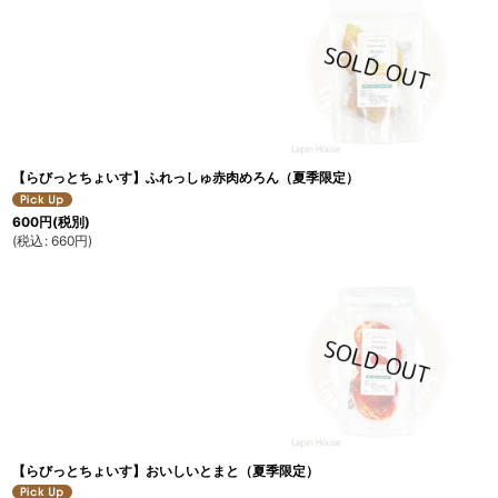
【らびっとちょいす】ふれっしゅ赤肉めろん（夏季限定）
600
円
(税別)
(
税込
:
660
円
)
【らびっとちょいす】おいしいとまと（夏季限定）