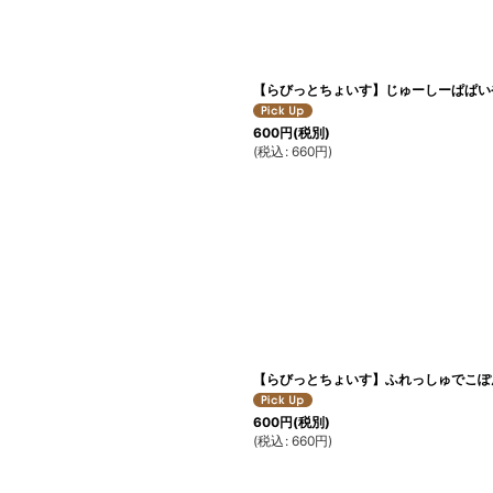
【らびっとちょいす】じゅーしーぱぱい
600
円
(税別)
(
税込
:
660
円
)
【らびっとちょいす】ふれっしゅでこぽ
600
円
(税別)
(
税込
:
660
円
)