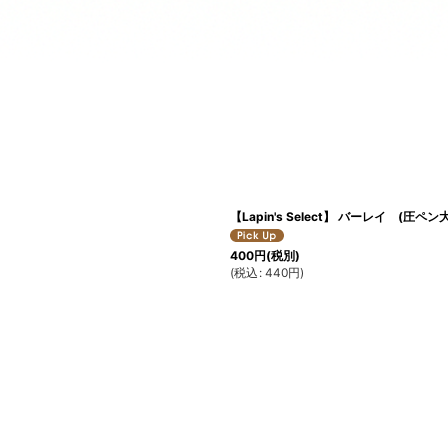
【Lapin's Select】 バーレイ (圧ペ
400
円
(税別)
(
税込
:
440
円
)