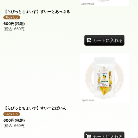
【らびっとちょいす】すいーとあっぷる
600
円
(税別)
(
税込
:
660
円
)
カートに入れる
【らびっとちょいす】すいーとぱいん
600
円
(税別)
(
税込
:
660
円
)
カートに入れる