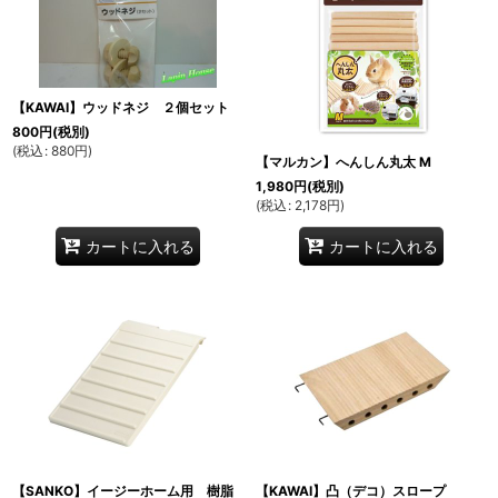
【KAWAI】ウッドネジ ２個セット
800
円
(税別)
(
税込
:
880
円
)
【マルカン】へんしん丸太 M
1,980
円
(税別)
(
税込
:
2,178
円
)
カートに入れる
カートに入れる
【SANKO】イージーホーム用 樹脂
【KAWAI】凸（デコ）スロープ