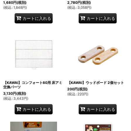
1,680
円
(税別)
2,780
円
(税別)
(
税込
:
1,848
円
)
(
税込
:
3,058
円
)
カートに入れる
カートに入れる
【KAWAI】コンフォート60用 床アミ
【KAWAI】ウッドボード 2個セット
交換パーツ
200
円
(税別)
3,130
円
(税別)
(
税込
:
220
円
)
(
税込
:
3,443
円
)
カートに入れる
カートに入れる