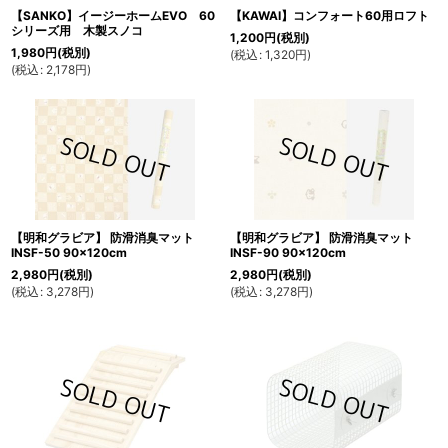
【SANKO】イージーホームEVO 60
【KAWAI】コンフォート60用ロフト
シリーズ用 木製スノコ
1,200
円
(税別)
1,980
円
(税別)
(
税込
:
1,320
円
)
(
税込
:
2,178
円
)
【明和グラビア】 防滑消臭マット
【明和グラビア】 防滑消臭マット
INSF-50 90×120cm
INSF-90 90×120cm
2,980
円
(税別)
2,980
円
(税別)
(
税込
:
3,278
円
)
(
税込
:
3,278
円
)