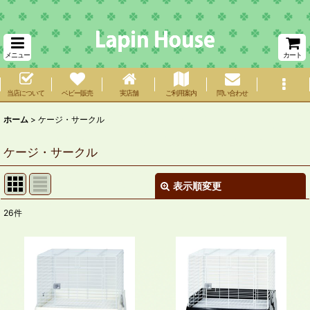
メニュー
カート
当店について
ベビー販売
実店舗
ご利用案内
問い合わせ
ホーム
>
ケージ・サークル
ケージ・サークル
表示順変更
閉じる
26
件
サブカテゴリ
:
表示数
:
在庫あり