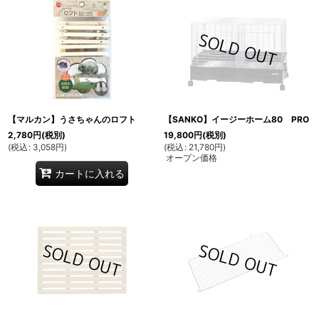
【マルカン】うさちゃんのロフト
【SANKO】イージーホーム80 PRO
2,780
円
(税別)
19,800
円
(税別)
(
税込
:
3,058
円
)
(
税込
:
21,780
円
)
オープン価格
カートに入れる