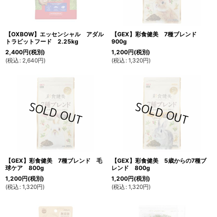
【OXBOW】エッセンシャル アダル
【GEX】彩食健美 7種ブレンド
トラビットフード 2.25kg
900g
2,400
円
(税別)
1,200
円
(税別)
(
税込
:
2,640
円
)
(
税込
:
1,320
円
)
【GEX】彩食健美 7種ブレンド 毛
【GEX】彩食健美 5歳からの7種ブ
球ケア 800g
レンド 800g
1,200
円
(税別)
1,200
円
(税別)
(
税込
:
1,320
円
)
(
税込
:
1,320
円
)