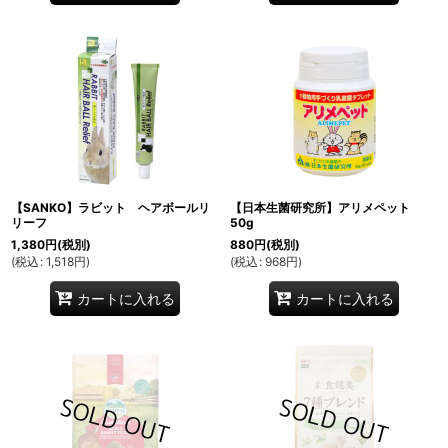
【SANKO】ラビット ヘアボールリ
【日本生菌研究所】アリメペット
リーフ
50g
1,380
円
(税別)
880
円
(税別)
(
税込
:
1,518
円
)
(
税込
:
968
円
)
カートに入れる
カートに入れる