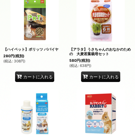
【ハイペット】ポリッツ パパイヤ
【アラタ】うさちゃんのおなかのため
の 大麦若葉栽培セット
280
円
(税別)
580
円
(税別)
(
税込
:
308
円
)
(
税込
:
638
円
)
カートに入れる
カートに入れる