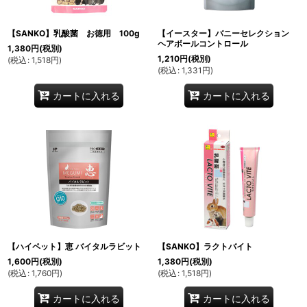
【SANKO】乳酸菌 お徳用 100g
【イースター】バニーセレクション
ヘアボールコントロール
1,380
円
(税別)
1,210
円
(税別)
(
税込
:
1,518
円
)
(
税込
:
1,331
円
)
カートに入れる
カートに入れる
【ハイペット】恵 バイタルラビット
【SANKO】ラクトバイト
1,600
円
(税別)
1,380
円
(税別)
(
税込
:
1,760
円
)
(
税込
:
1,518
円
)
カートに入れる
カートに入れる