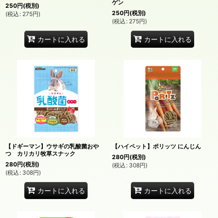
ゲン
250
円
(税別)
250
円
(税別)
(
税込
:
275
円
)
(
税込
:
275
円
)
カートに入れる
カートに入れる
【ドギーマン】ウサギの乳酸菌おや
【ハイペット】ポリッツ にんじん
つ カリカリ牧草スナック
280
円
(税別)
280
円
(税別)
(
税込
:
308
円
)
(
税込
:
308
円
)
カートに入れる
カートに入れる