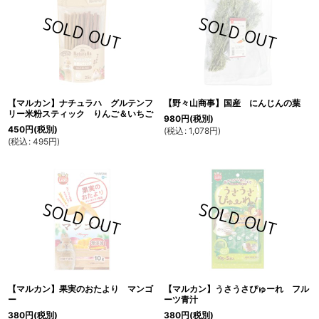
【マルカン】ナチュラハ グルテンフ
【野々山商事】国産 にんじんの葉
リー米粉スティック りんご＆いちご
980
円
(税別)
450
円
(税別)
(
税込
:
1,078
円
)
(
税込
:
495
円
)
【マルカン】果実のおたより マンゴ
【マルカン】うさうさぴゅーれ フル
ー
ーツ青汁
380
円
(税別)
380
円
(税別)