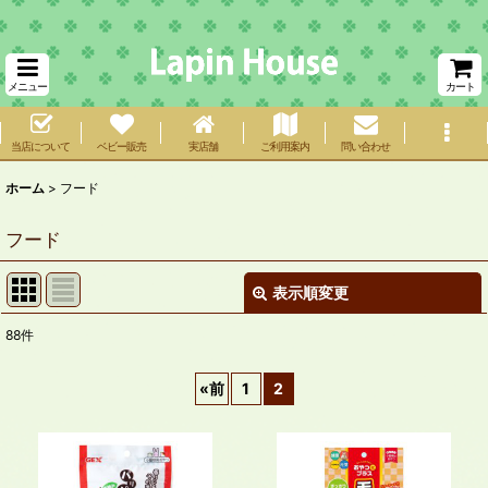
メニュー
カート
当店について
ベビー販売
実店舗
ご利用案内
問い合わせ
ホーム
>
フード
フード
表示順変更
閉じる
88
件
サブカテゴリ
:
«
前
1
2
表示数
:
在庫あり