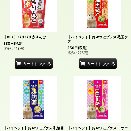
並び順
:
絞り込む
【GEX】パリパリ赤りんご
【ハイペット】おやつにプラス 毛玉ケ
ア
380
円
(税別)
250
円
(税別)
(
税込
:
418
円
)
(
税込
:
275
円
)
カートに入れる
カートに入れる
【ハイペット】おやつにプラス 乳酸菌
【ハイペット】おやつにプラス コラー