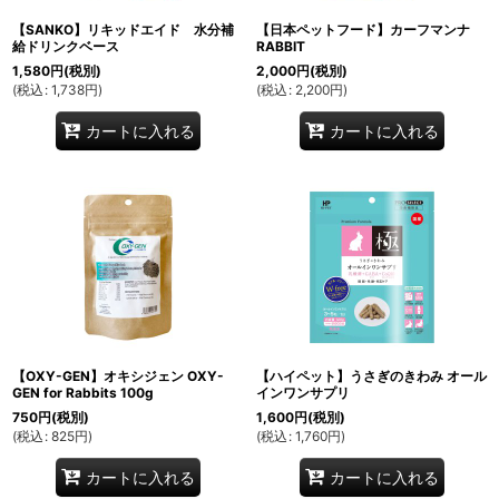
【SANKO】リキッドエイド 水分補
【日本ペットフード】カーフマンナ
給ドリンクベース
RABBIT
1,580
円
(税別)
2,000
円
(税別)
(
税込
:
1,738
円
)
(
税込
:
2,200
円
)
カートに入れる
カートに入れる
【OXY-GEN】オキシジェン OXY-
【ハイペット】うさぎのきわみ オール
GEN for Rabbits 100g
インワンサプリ
750
円
(税別)
1,600
円
(税別)
(
税込
:
825
円
)
(
税込
:
1,760
円
)
カートに入れる
カートに入れる