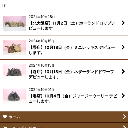
4
件
2024
10
28
年
月
日
【北大阪店】11月2日（土）ホーランドロップデ
ビューします
2024
10
15
年
月
日
【堺店】10月18日（金）ミニレッキス デビュー
します。
2024
10
15
年
月
日
【堺店】10月18日（金）ネザーランドドワーフ
デビューします。
2024
10
01
年
月
日
【堺店】10月4日（金）ジャージーウーリー デビ
ューします。
ホーム
ショッピングカート