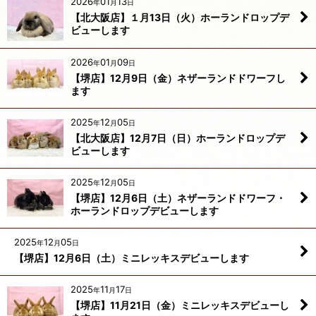
2026
01
13
年
月
日
【北大阪店】１月13日（火）ホーランドロップデ
ビューします
2026
01
09
年
月
日
【堺店】12月9日（金）ネザーランドドワーフし
ます
2025
12
05
年
月
日
【北大阪店】12月7日（日）ホーランドロップデ
ビューします
2025
12
05
年
月
日
【堺店】12月6日（土）ネザーランドドワーフ・
ホーランドロップデビューします
2025
12
05
年
月
日
【堺店】12月6日（土）ミニレッキスデビューします
2025
11
17
年
月
日
【堺店】11月21日（金）ミニレッキスデビューし