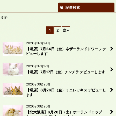
記事検索
閉じる
91
件
キーワード
:
1
2
次
»
カテゴリ
:
2026
07
24
年
月
日
【堺店】7月24日（金）ネザーランドドワーフ デ
絞り込む
ビューします
2026
07
17
年
月
日
【堺店】7月17日（金）チンチラ デビューします
2026
06
26
年
月
日
【堺店】6月26日（金）ミニレッキス デビューし
ます
2026
06
20
年
月
日
【北大阪店】6月20日（土）ホーランドロップ・