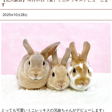
す
2025
10
28
年
月
日
とっても可愛いミニレッキスの兄妹ちゃんがデビューします♪