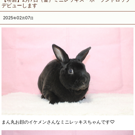
デビューします
2025
02
07
年
月
日
まん丸お顔のイケメンさんなミニレッキスちゃんです♡