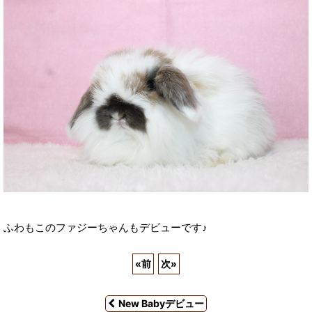
ふわもこのファジーちゃんもデビューです♪
«
前
次
»
New Babyデビュー