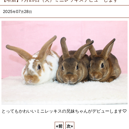
2025
07
28
年
月
日
とってもかわいいミニレッキスの兄妹ちゃんがデビューします♡
«
前
次
»