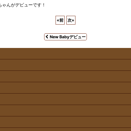
ちゃんがデビューです！
«
前
次
»
New Babyデビュー