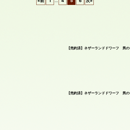
«
前
1
...
4
5
6
次
»
絞り込む
【売約済】ネザーランドドワーフ 男の子
【売約済】ネザーランドドワーフ 男の子