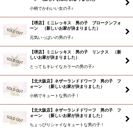
小柄でかわいい女の子♪
【堺店】ミニレッキス 男の子 ブロークンフォ
ーン （新しいお家が決まりました）
元気いっぱいの男の子♪
【堺店】ミニレッキス 男の子 リンクス （新
しいお家が決まりました）
とってもキレイなカラーの男の子♪
【北大阪店】ネザーランドドワーフ 男の子 フ
ォーン （新しいお家が決まりました）
小柄でキュートな男の子！
【北大阪店】ネザーランドドワーフ 男の子 フ
ォーン （新しいお家が決まりました）
ちょっぴりシャイなキュートな男の子！