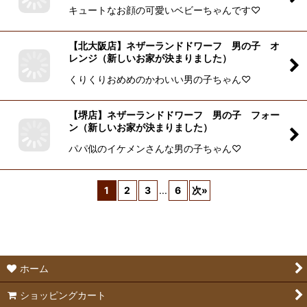
キュートなお顔の可愛いベビーちゃんです♡
【北大阪店】ネザーランドドワーフ 男の子 オ
レンジ（新しいお家が決まりました）
くりくりおめめのかわいい男の子ちゃん♡
【堺店】ネザーランドドワーフ 男の子 フォー
ン（新しいお家が決まりました）
パパ似のイケメンさんな男の子ちゃん♡
1
2
3
...
6
次
»
ホーム
ショッピングカート