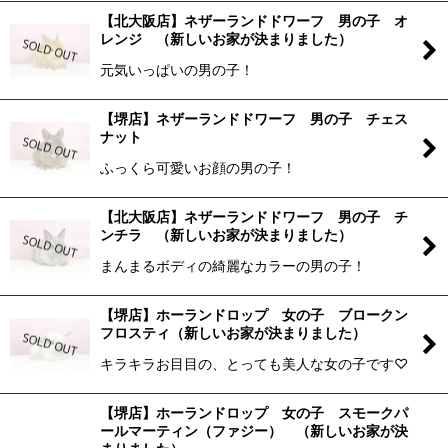
【北大阪店】ネザーランドドワーフ 男の子 オ
レンジ （新しいお家が決まりました）
元気いっぱいの男の子！
【堺店】ネザーランドドワーフ 男の子 チェス
ナット
ふっくら可愛いお顔の男の子！
【北大阪店】ネザーランドドワーフ 男の子 チ
ンチラ （新しいお家が決まりました）
まんまるボディの綺麗なカラーの男の子！
【堺店】ホーランドロップ 女の子 ブロークン
フロスティ（新しいお家が決まりました）
キラキラお目目の、とっても美人な女の子です♡
【堺店】ホーランドロップ 女の子 スモークパ
ールマーティン（ファジー） （新しいお家が決