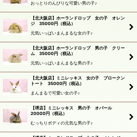
おっとりのんびりな可愛い男の子♪
【北大阪店】ホーランドロップ 女の子 オレン
ジ 35000円（税込）
元気いっぱいまんまるな女の子♪
【北大阪店】ホーランドロップ 男の子 クリー
ム 35000円（税込）
元気いっぱいまんまるな男の子♪
【北大阪店】ミニレッキス 女の子 ブロークン
トート 35000円（税込）
まんまるで可愛い女の子♪
【堺店】ミニレッキス 男の子 オパール
20000円（税込）
むっちりボディの元気な男の子♪