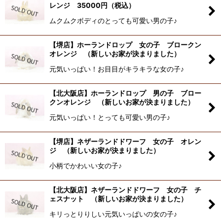
レンジ 35000円（税込）
ムクムクボディのとっても可愛い男の子♪
【堺店】ホーランドロップ 女の子 ブロークン
オレンジ （新しいお家が決まりました）
元気いっぱい！お目目がキラキラな女の子♪
【北大阪店】ホーランドロップ 男の子 ブロー
クンオレンジ （新しいお家が決まりました）
元気いっぱい！とっても可愛い男の子♪
【堺店】ネザーランドドワーフ 女の子 オレン
ジ （新しいお家が決まりました）
小柄でかわいい女の子♪
【北大阪店】ネザーランドドワーフ 女の子 チ
ェスナット （新しいお家が決まりました）
キリっとりりしい元気いっぱいの女の子♪