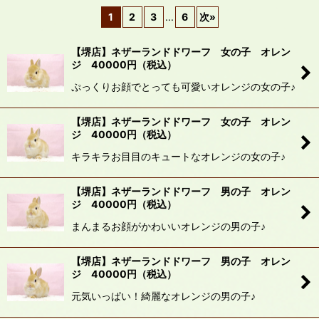
1
2
3
...
6
次
»
在庫あり
【堺店】ネザーランドドワーフ 女の子 オレン
並び順
:
ジ 40000円（税込）
ぷっくりお顔でとっても可愛いオレンジの女の子♪
絞り込む
【堺店】ネザーランドドワーフ 女の子 オレン
ジ 40000円（税込）
キラキラお目目のキュートなオレンジの女の子♪
【堺店】ネザーランドドワーフ 男の子 オレン
ジ 40000円（税込）
まんまるお顔がかわいいオレンジの男の子♪
【堺店】ネザーランドドワーフ 男の子 オレン
ジ 40000円（税込）
元気いっぱい！綺麗なオレンジの男の子♪