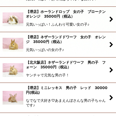
【堺店】ホーランドロップ 女の子 ブロークン
オレンジ 35000円（税込）
元気いっぱい！ふんわり可愛い女の子♪
【堺店】ネザーランドドワーフ 女の子 オレン
ジ 35000円（税込）
元気いっぱいの女の子♪
【北大阪店】ネザーランドドワーフ 男の子 フ
ォーン 35000円（税込）
ヤンチャで元気な男の子！
【堺店】ミニレッキス 男の子 レッド 30000
円(税込)
なでなで大好き♡あまえんぼさんな男の子ちゃん
です♪