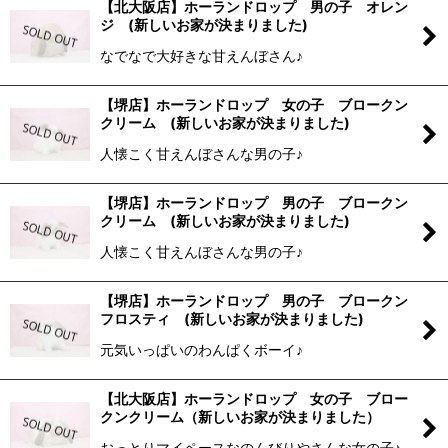
【北大阪店】ホーランドロップ 男の子 オレン
ジ (新しいお家が決まりました)
なでなで大好きな甘えんぼさん♪
【堺店】ホーランドロップ 女の子 ブロークン
クリーム (新しいお家が決まりました)
人懐こく甘えんぼさんな男の子♪
【堺店】ホーランドロップ 男の子 ブロークン
クリーム (新しいお家が決まりました)
人懐こく甘えんぼさんな男の子♪
【堺店】ホーランドロップ 男の子 ブロークン
フロスティ (新しいお家が決まりました)
元気いっぱいのわんぱくボーイ♪
【北大阪店】ホーランドロップ 女の子 ブロー
クンクリーム（新しいお家が決まりました）
おっとりマイペースなのんびりやさんな女の子♪