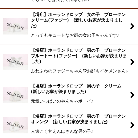
【堺店】ホーランドロップ 女の子 ブロークン
クリーム(ファジー) (新しいお家が決まりまし
た)
とってもキュートなお顔の女の子ちゃんです♪
【堺店】ホーランドロップ 男の子 ブロークン
ブルートート(ファジー) (新しいお家が決まりま
した)
ふわふわのファジーちゃん♡お顔もイケメンさん♪
【堺店】ホーランドロップ 男の子 クリーム
(新しいお家が決まりました)
元気いっぱいのやんちゃボーイ♪
【堺店】ホーランドロップ 男の子 ブロークン
オレンジ (新しいお家が決まりました)
人懐こく甘えんぼさんな男の子♪