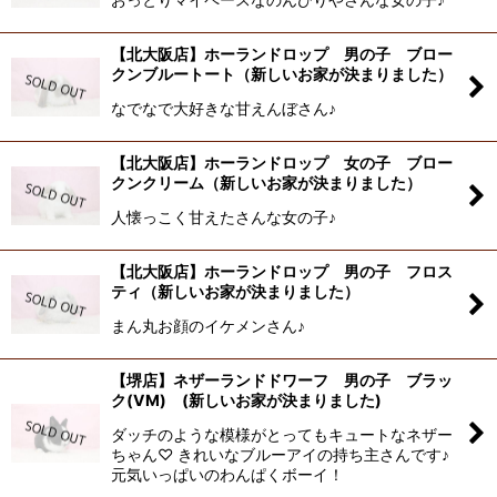
【北大阪店】ホーランドロップ 男の子 ブロー
クンブルートート（新しいお家が決まりました）
なでなで大好きな甘えんぼさん♪
【北大阪店】ホーランドロップ 女の子 ブロー
クンクリーム（新しいお家が決まりました）
人懐っこく甘えたさんな女の子♪
【北大阪店】ホーランドロップ 男の子 フロス
ティ（新しいお家が決まりました）
まん丸お顔のイケメンさん♪
【堺店】ネザーランドドワーフ 男の子 ブラッ
ク(VM) (新しいお家が決まりました)
ダッチのような模様がとってもキュートなネザー
ちゃん♡ きれいなブルーアイの持ち主さんです♪
元気いっぱいのわんぱくボーイ！