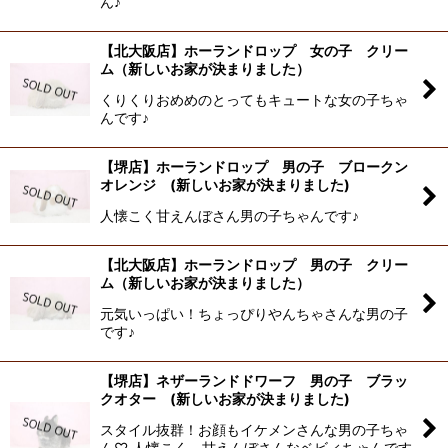
ん♪
【北大阪店】ホーランドロップ 女の子 クリー
ム（新しいお家が決まりました）
くりくりおめめのとってもキュートな女の子ちゃ
んです♪
【堺店】ホーランドロップ 男の子 ブロークン
オレンジ (新しいお家が決まりました)
人懐こく甘えんぼさん男の子ちゃんです♪
【北大阪店】ホーランドロップ 男の子 クリー
ム（新しいお家が決まりました）
元気いっぱい！ちょっぴりやんちゃさんな男の子
です♪
【堺店】ネザーランドドワーフ 男の子 ブラッ
クオター (新しいお家が決まりました)
スタイル抜群！お顔もイケメンさんな男の子ちゃ
ん♡ 人懐こく、甘えんぼさんなベビィちゃんです